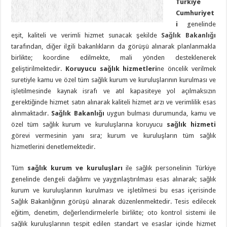
Türkiye
Cumhuriyet
i
genelinde
eşit, kaliteli ve verimli hizmet sunacak şekilde
Sağlık Bakanlığı
tarafından, diğer ilgili bakanlıkların da görüşü alınarak planlanmakla
birlikte; koordine edilmekte, mali yönden desteklenerek
geliştirilmektedir.
Koruyucu sağlık hizmetleri
ne öncelik verilmek
suretiyle kamu ve özel tüm sağlık kurum ve kuruluşlarının kurulması ve
işletilmesinde kaynak israfı ve atıl kapasiteye yol açılmaksızın
gerektiğinde hizmet satın alınarak kaliteli hizmet arzı ve verimlilik esas
alınmaktadır.
Sağlık Bakanlığı
uygun bulması durumunda, kamu ve
özel tüm sağlık kurum ve kuruluşlarına koruyucu
sağlık hizmeti
görevi vermesinin yanı sıra; kurum ve kuruluşların tüm sağlık
hizmetlerini denetlemektedir.
Tüm
sağlık kurum ve kuruluşları
ile sağlık personelinin Türkiye
genelinde dengeli dağılımı ve yaygınlaştırılması esas alınarak; sağlık
kurum ve kuruluşlarının kurulması ve işletilmesi bu esas içerisinde
Sağlık Bakanlığının görüşü alınarak düzenlenmektedir. Tesis edilecek
eğitim, denetim, değerlendirmelerle birlikte; oto kontrol sistemi ile
sağlık kuruluşlarının tespit edilen standart ve esaslar içinde hizmet