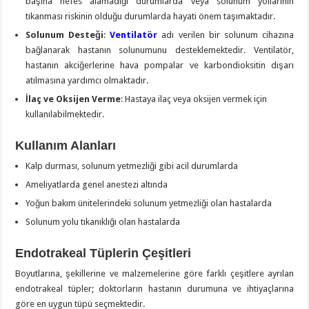
başına nefes alamadığı durumlarda veya solunum yollarının
tıkanması riskinin olduğu durumlarda hayati önem taşımaktadır.
Solunum Desteği
:
Ventilatör
adı verilen bir solunum cihazına
bağlanarak hastanın solunumunu desteklemektedir. Ventilatör,
hastanın akciğerlerine hava pompalar ve karbondioksitin dışarı
atılmasına yardımcı olmaktadır.
İlaç ve Oksijen Verme
: Hastaya ilaç veya oksijen vermek için
kullanılabilmektedir.
Kullanım Alanları
Kalp durması, solunum yetmezliği gibi acil durumlarda
Ameliyatlarda genel anestezi altında
Yoğun bakım ünitelerindeki solunum yetmezliği olan hastalarda
Solunum yolu tıkanıklığı olan hastalarda
Endotrakeal Tüplerin Çeşitleri
Boyutlarına, şekillerine ve malzemelerine göre farklı çeşitlere ayrılan
endotrakeal tüpler; doktorların hastanın durumuna ve ihtiyaçlarına
göre en uygun tüpü seçmektedir.