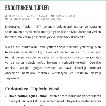
Endotrakeal Tüpler
hipokratist
Mart 15, 2025
Medikal Ürünler
Endotrakeal
yorumlar kapalı
228 Görünümler
Tüpler
için
Endotrakeal Tüpler – ETT, solunum yolunu açık tutmak ve hastanın
solunumunu desteklemek amacıyla genellikle polivinil klorür adı verilen
PVC’den imal edilmiş esnek bir yapıya sahip tıbbi ürünlerdir.
Sıklıkla acil durumlarda, ameliyatlarda veya solunum yetmezliği olan
hastalarda kullanılan ETT; trakea adı verilen nefes borusunu açık
tutmak, oksijen ve solunan gazlar için bir hava yolu oluşturmak için ağız
ya da burun yoluyla nefes borusuna yerleştirilmektedir. Özellikle
ameliyat, akciğer, göğüs travması ve hava tıkanıklığı sorunları
öncesinde hastalara mekanik ventilasyon ve solunum desteği
sağlamaktır.
Endotrakeal Tüplerin İşlevi
Hava Yolunu Açık Tutma
: Hastanın nefes borusuna yerleştirilerek
hava yolunun açık kalmasını sağlamaktadır. Böylelikle, hastanın kendi