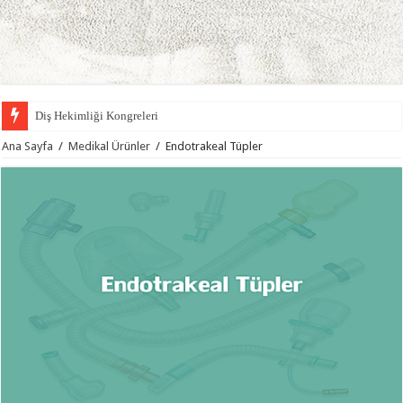
Diş Hekimliği Kongreleri
Ortodonti Uzmanı Dr. Kerem Atamözlü Kimdir?
Ana Sayfa
/
Medikal Ürünler
/
Endotrakeal Tüpler