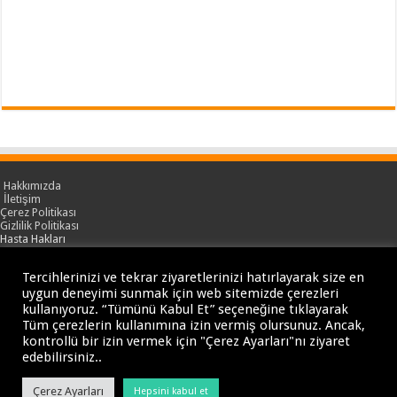
Hakkımızda
İletişim
Çerez Politikası
Gizlilik Politikası
Hasta Hakları
KVKK
Hipokratist & Sağlık Ansiklopedisi
Tercihlerinizi ve tekrar ziyaretlerinizi hatırlayarak size en
İçerikler yalnızca genel bilgilendirme amacı taşır. Buradaki bilgiler tanı veya
uygun deneyimi sunmak için web sitemizde çerezleri
tedavi yerine geçmez.
Sağlık sorunlarınızla ilgili kesin tanı ve tedavi için mutlaka bir hekim veya ilgili
kullanıyoruz. “Tümünü Kabul Et” seçeneğine tıklayarak
uzmanlık alanındaki sağlık profesyoneline başvurunuz.
Tüm çerezlerin kullanımına izin vermiş olursunuz. Ancak,
kontrollü bir izin vermek için "Çerez Ayarları"nı ziyaret
edebilirsiniz..
© Telif Hakkı 2017 - 2026, Hipokratist & Sağlık Ansiklopedisi Tüm Hakları
Çerez Ayarları
Hepsini kabul et