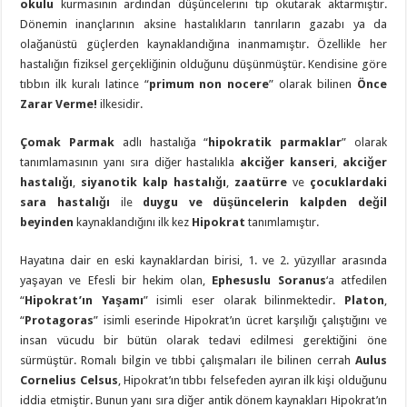
okulu
kurmasının ardından düşüncelerini tıp okutarak aktarmıştır.
Dönemin inançlarının aksine hastalıkların tanrıların gazabı ya da
olağanüstü güçlerden kaynaklandığına inanmamıştır. Özellikle her
hastalığın fiziksel gerçekliğinin olduğunu düşünmüştür. Kendisine göre
tıbbın ilk kuralı latince “
primum non nocere
” olarak bilinen
Önce
Zarar Verme!
ilkesidir.
Çomak Parmak
adlı hastalığa “
hipokratik parmaklar
” olarak
tanımlamasının yanı sıra diğer hastalıkla
akciğer kanseri
,
akciğer
hastalığı
,
siyanotik kalp hastalığı
,
zaatürre
ve
çocuklardaki
sara hastalığı
ile
duygu ve düşüncelerin kalpden değil
beyinden
kaynaklandığını ilk kez
Hipokrat
tanımlamıştır.
Hayatına dair en eski kaynaklardan birisi, 1. ve 2. yüzyıllar arasında
yaşayan ve Efesli bir hekim olan,
Ephesuslu Soranus
‘a atfedilen
“
Hipokrat’ın Yaşamı
” isimli eser olarak bilinmektedir.
Platon
,
“
Protagoras
” isimli eserinde Hipokrat’ın ücret karşılığı çalıştığını ve
insan vücudu bir bütün olarak tedavi edilmesi gerektiğini öne
sürmüştür. Romalı bilgin ve tıbbi çalışmaları ile bilinen cerrah
Aulus
Cornelius Celsus
, Hipokrat’ın tıbbı felsefeden ayıran ilk kişi olduğunu
iddia etmiştir. Bunun yanı sıra diğer antik dönem kaynakları Hipokrat’ın