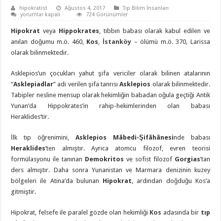
hipokratist
Ağustos 4, 2017
Tıp Bilim İnsanları
Hipokrat
yorumlar kapalı
724 Görünümler
için
Hipokrat
veya
Hippokrates
, tıbbın babası olarak kabul edilen ve
anılan doğumu m.ö. 460,
Kos
,
İstanköy
– ölümü m.ö. 370, Larissa
olarak bilinmektedir.
Asklepios’un çocukları yahut şifa vericiler olarak bilinen atalarının
“
Asklepiadlar
” adı verilen şifa tanrısı
Asklepios
olarak bilinmektedir.
Tabipler nesline mensup olarak hekimliğin babadan oğula geçtiği Antik
Yunan’da Hippokrates’in rahip-hekimlerinden olan babası
Heraklides’tir.
İlk tıp öğrenimini,
Asklepios Mâbedi-Şifâhânesi
nde babası
Heraklides
’ten almıştır. Ayrıca atomcu filozof, evren teorisi
formülasyonu ile tanınan
Demokritos
ve sofist filozof
Gorgias
’tan
ders almıştır. Daha sonra Yunanistan ve Marmara denizinin kuzey
bölgeleri ile Atina’da bulunan
Hipokrat
, ardından doğduğu Kos’a
gitmiştir.
Hipokrat, felsefe ile paralel gözde olan hekimliği
Kos
adasında bir
tıp