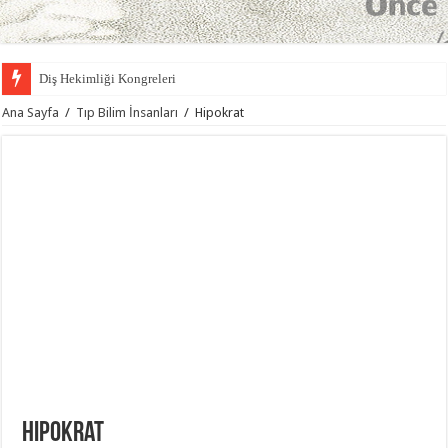
Diş Hekimliği Kongreleri
Ortodonti Uzmanı Dr. Kerem Atamözlü Kimdir?
Ana Sayfa
/
Tıp Bilim İnsanları
/
Hipokrat
A Tıp Terimleri
Gia
Von Willebrand Hastalığı
Türkiye Spor Yaralanmaları Artroskopi ve Diz Cerrahisi Derneği
Hastaneler
Carlo Forlanini
Nebulizer Haznesi
Akciğer
Hipokrat