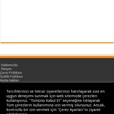
Hakkımızda
İletişim
Çerez Politikası
Gizlilik Politikası
Hasta Hakları
KVKK
Hipokratist & Sağlık Ansiklopedisi
Tercihlerinizi ve tekrar ziyaretlerinizi hatırlayarak size en
İçerikler yalnızca genel bilgilendirme amacı taşır. Buradaki bilgiler tanı veya
uygun deneyimi sunmak için web sitemizde çerezleri
tedavi yerine geçmez.
Sağlık sorunlarınızla ilgili kesin tanı ve tedavi için mutlaka bir hekim veya ilgili
kullanıyoruz. “Tümünü Kabul Et” seçeneğine tıklayarak
uzmanlık alanındaki sağlık profesyoneline başvurunuz.
Tüm çerezlerin kullanımına izin vermiş olursunuz. Ancak,
kontrollü bir izin vermek için "Çerez Ayarları"nı ziyaret