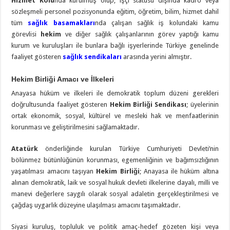
Hizmet Kolu
nda kurulmuş olup; işçi statüsü dışında kadro veya
sözleşmeli personel pozisyonunda eğitim, öğretim, bilim, hizmet dahil
tüm
sağlık basamakları
nda çalışan sağlık iş kolundaki kamu
görevlisi
hekim
ve diğer sağlık çalışanlarının görev yaptığı kamu
kurum ve kuruluşları ile bunlara bağlı işyerlerinde Türkiye genelinde
faaliyet gösteren
sağlık sendikaları
arasında yerini almıştır.
Hekim Birliği Amacı ve İlkeleri
Anayasa hüküm ve ilkeleri ile demokratik toplum düzeni gerekleri
doğrultusunda faaliyet gösteren
Hekim Birliği Sendikası
; üyelerinin
ortak ekonomik, sosyal, kültürel ve mesleki hak ve menfaatlerinin
korunması ve geliştirilmesini sağlamaktadır.
Atatürk
önderliğinde kurulan Türkiye Cumhuriyeti Devleti’nin
bölünmez bütünlüğünün korunması, egemenliğinin ve bağımsızlığının
yaşatılması amacını taşıyan
Hekim Birliği
; Anayasa ile hüküm altına
alınan demokratik, laik ve sosyal hukuk devleti ilkelerine dayalı, milli ve
manevi değerlere saygılı olarak sosyal adaletin gerçekleştirilmesi ve
çağdaş uygarlık düzeyine ulaşılması amacını taşımaktadır.
Siyasi kuruluş, topluluk ve politik amaç-hedef gözeten kişi veya