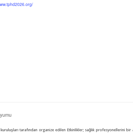
www.tphd2026.org/
zyumu
uruluşları tarafından organize edilen Etkinlikler; sağlık profesyonellerini bir 