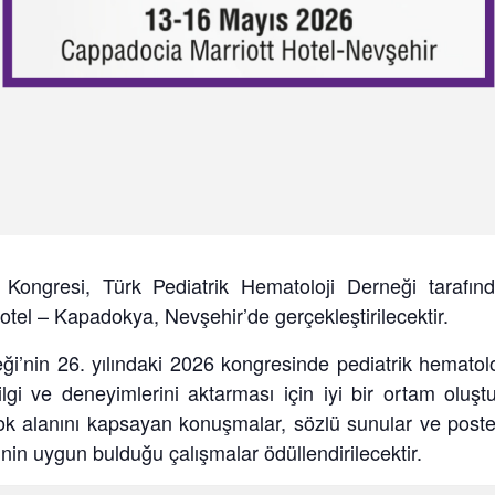
i Kongresi, Türk Pediatrik Hematoloji Derneği tarafın
tel – Kapadokya, Nevşehir’de gerçekleştirilecektir.
ği’nin 26. yılındaki 2026 kongresinde pediatrik hematol
ilgi ve deneyimlerini aktarması için iyi bir ortam oluşt
k alanını kapsayan konuşmalar, sözlü sunular ve poster
nin uygun bulduğu çalışmalar ödüllendirilecektir.