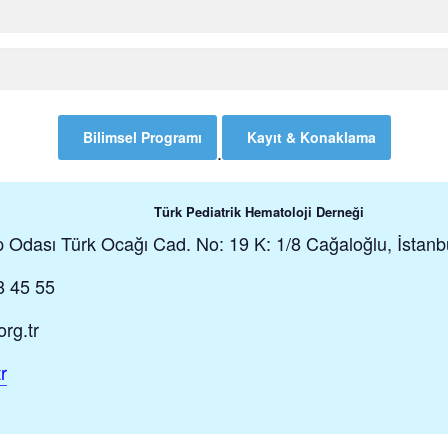
Bilimsel Programı
Kayıt & Konaklama
.
Türk Pediatrik Hematoloji Derneği
p Odası Türk Ocağı Cad. No: 19 K: 1/8 Cağaloğlu, İstanb
8 45 55
rg.tr
r