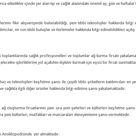
ca etkinlikler içinde yer alan tıp ve sağlık alanındaki önemli ay, gün ve haftala
lerinin fikir alışverişinde bulunabildiği, yeni tıbbi teknolojiler hakkında bilg
lımcılar, en son tıbbi buluşlar ve ilerlemeler hakkında bilgi edinebildikleri açılı
 toplantılarında sağlık profesyonelleri ve toplumlar ağ kurma fırsatı yakalamakt
cekte işbirliklerine yol açabilen ilişkiler kurmak için eşsiz bir fırsat sunmaktad
haz ve teknolojileri keşfetme şansı ile çeşitli tıbbi şirketlerin katılımcıları en 
lar ve sağlıkla ilgili diğer ürünler hakkında bilgi edinme şansı yakalamaktadır.
ve ağ oluşturma fırsatlarının yanı sıra yeni şehirleri ve kültürleri keşfetme şansı
lara yeni kültürleri, mutfakları ve manzaraları deneyimleme şansı vermektedir.
ğlık Ansiklopedisinde yer almaktadır.