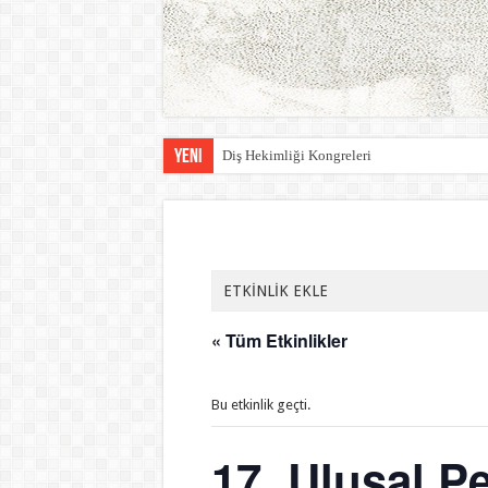
Yeni
Diş Hekimliği Kongreleri
ETKİNLİK EKLE
« Tüm Etkinlikler
Bu etkinlik geçti.
17. Ulusal P