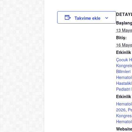
DETAY
Takvime ekle
Başlang
13 Mayıs
Bitiş:
16 Mayıs
Etkinlik
Çocuk He
Kongrele
Bilimleri
Hematolo
Hastalıkl
Pediatri
Etkinlik 
Hematolo
2026
,
Pe
Kongres
Hematolo
Website