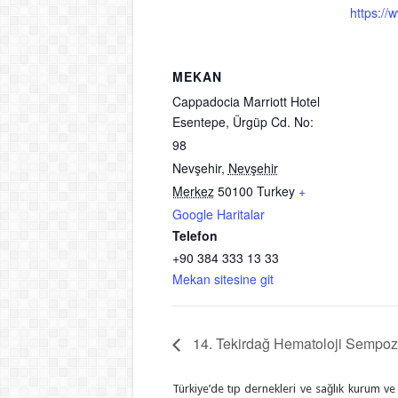
https://
MEKAN
Cappadocia Marriott Hotel
Esentepe, Ürgüp Cd. No:
98
Nevşehir
,
Nevşehir
Merkez
50100
Turkey
+
Google Haritalar
Telefon
+90 384 333 13 33
Mekan sitesine git
14. Tekirdağ Hematoloji Sempo
Türkiye’de tıp dernekleri ve sağlık kurum ve k