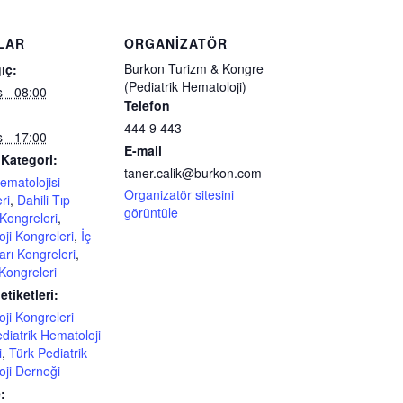
LAR
ORGANIZATÖR
Burkon Turizm & Kongre
ıç:
(Pediatrik Hematoloji)
 - 08:00
Telefon
444 9 443
 - 17:00
E-mail
 Kategori:
taner.calik@burkon.com
matolojisi
Organizatör sitesini
ri
,
Dahili Tıp
görüntüle
 Kongreleri
,
ji Kongreleri
,
İç
arı Kongreleri
,
 Kongreleri
etiketleri:
ji Kongreleri
diatrik Hematoloji
i
,
Türk Pediatrik
ji Derneği
: