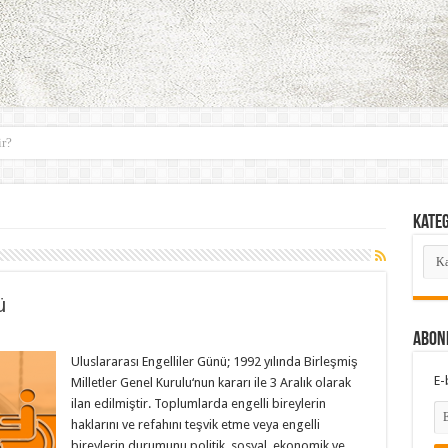
r?
Kate
Kate
ü
ABON
Uluslararası Engelliler Günü; 1992 yılında Birleşmiş
E-
Milletler Genel Kurulu‘nun kararı ile 3 Aralık olarak
ilan edilmiştir. Toplumlarda engelli bireylerin
haklarını ve refahını teşvik etme veya engelli
bireylerin durumunu politik, sosyal, ekonomik ve