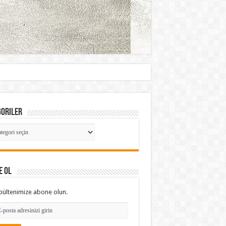
goriler
goriler
E OL
bültenimize abone olun.