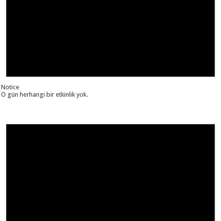
Notice
O gün herhangi bir etkinlik yok.