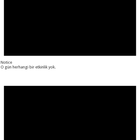
Notice
O gün herhangi bir etkinlik yok.