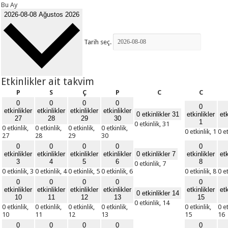
Bu Ay
2026-08-08
Ağustos 2026
Tarih seç.
Etkinlikler ait takvim
Pazartesi
Salı
Çarşamba
Perşembe
Cuma
Cumart
P
S
Ç
P
C
C
0
0
0
0
0
etkinlikler
etkinlikler
etkinlikler
etkinlikler
0 etkinlikler
31
etkinlikler
etk
27
28
29
30
1
0 etkinlik,
31
0 etkinlik,
0 etkinlik,
0 etkinlik,
0 etkinlik,
0 etkinlik,
1
0 e
27
28
29
30
0
0
0
0
0
etkinlikler
etkinlikler
etkinlikler
etkinlikler
0 etkinlikler
7
etkinlikler
etk
3
4
5
6
8
0 etkinlik,
7
0 etkinlik,
3
0 etkinlik,
4
0 etkinlik,
5
0 etkinlik,
6
0 etkinlik,
8
0 e
0
0
0
0
0
etkinlikler
etkinlikler
etkinlikler
etkinlikler
etkinlikler
etk
0 etkinlikler
14
10
11
12
13
15
0 etkinlik,
14
0 etkinlik,
0 etkinlik,
0 etkinlik,
0 etkinlik,
0 etkinlik,
0 et
10
11
12
13
15
16
0
0
0
0
0