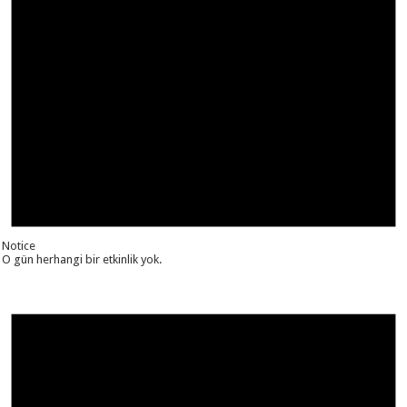
Notice
O gün herhangi bir etkinlik yok.