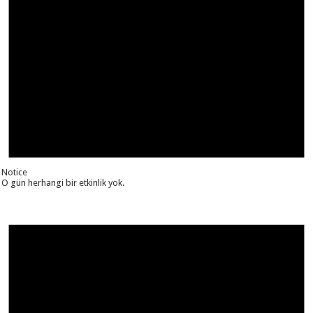
Notice
O gün herhangi bir etkinlik yok.