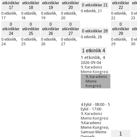
etkinlikler
etkinlikler
etkinlikler
etkinlikler
etkinlikler
etk
0 etkinlikler
21
17
18
19
20
22
0 etkinlik,
21
0 etkinlik,
0 etkinlik,
0 etkinlik,
0 etkinlik,
0 etkinlik,
0 et
17
18
19
20
22
23
0
0
0
0
0
etkinlikler
etkinlikler
etkinlikler
etkinlikler
etkinlikler
etk
0 etkinlikler
28
24
25
26
27
29
0 etkinlik,
28
0 etkinlik,
0 etkinlik,
0 etkinlik,
0 etkinlik,
0 etkinlik,
0 et
24
25
26
27
29
30
1 etkinlik
4
1 etkinlik,
4
2026-09-04
9. Karadeniz
Meme Kongresi
9. Karadeniz
Meme
Kongresi
4 Eylül - 08:00
-
5
Eylül - 17:00
9. Karadeniz
Meme Kongresi
9.Karadeniz
Meme Kongresi,
Samsun Meme
1
Derneği