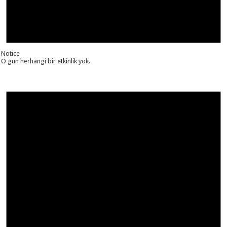
Notice
O gün herhangi bir etkinlik yok.