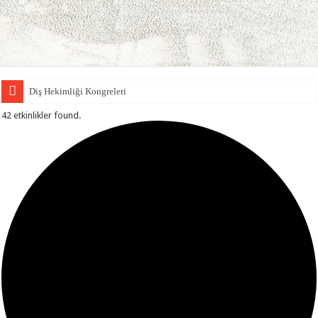
Diş Hekimliği Kongreleri
Ortodonti Uzmanı Dr. Kerem Atamözlü Kimdir?
42 etkinlikler found.
A Tıp Terimleri
Gia
Von Willebrand Hastalığı
Türkiye Spor Yaralanmaları Artroskopi ve Diz Cerrahisi Derneği
Hastaneler
Carlo Forlanini
Nebulizer Haznesi
Akciğer