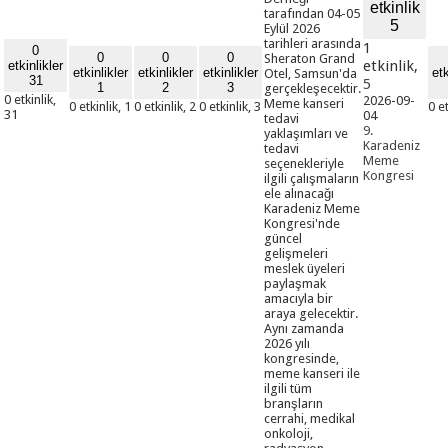
etkinlik
tarafından 04-05
5
Eylül 2026
tarihleri arasında
1
0
0
0
0
Sheraton Grand
etkinlik,
etkinlikler
etkinlikler
etkinlikler
etkinlikler
etk
Otel, Samsun'da
31
5
1
2
3
gerçekleşecektir.
0 etkinlik,
2026-09-
Meme kanseri
0 etkinlik,
1
0 etkinlik,
2
0 etkinlik,
3
0 e
31
04
tedavi
9.
yaklaşımları ve
Karadeniz
tedavi
Meme
seçenekleriyle
Kongresi
ilgili çalışmaların
ele alınacağı
Karadeniz Meme
Kongresi'nde
güncel
gelişmeleri
meslek üyeleri
paylaşmak
amacıyla bir
araya gelecektir.
Aynı zamanda
2026 yılı
kongresinde,
meme kanseri ile
ilgili tüm
branşların
cerrahi, medikal
onkoloji,