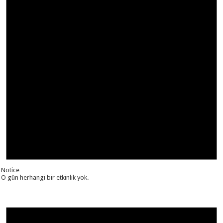
Notice
O gün herhangi bir etkinlik yok.