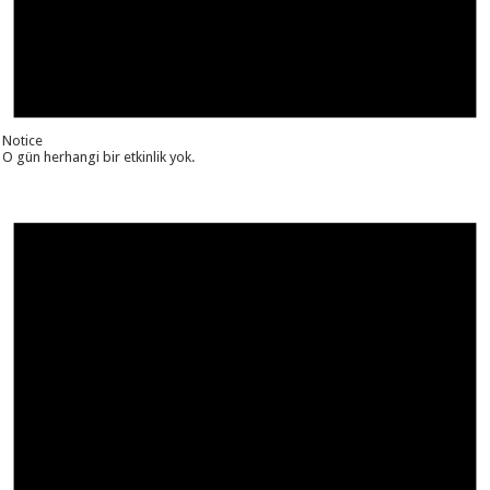
Notice
O gün herhangi bir etkinlik yok.