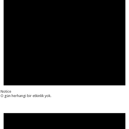
Notice
O gün herhangi bir etkinlik yok.